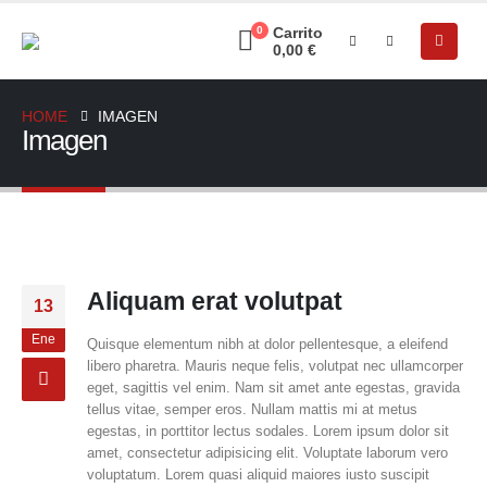
0
Carrito
0,00
€
HOME
IMAGEN
Imagen
Aliquam erat volutpat
13
Ene
Quisque elementum nibh at dolor pellentesque, a eleifend
libero pharetra. Mauris neque felis, volutpat nec ullamcorper
eget, sagittis vel enim. Nam sit amet ante egestas, gravida
tellus vitae, semper eros. Nullam mattis mi at metus
egestas, in porttitor lectus sodales. Lorem ipsum dolor sit
amet, consectetur adipisicing elit. Voluptate laborum vero
voluptatum. Lorem quasi aliquid maiores iusto suscipit