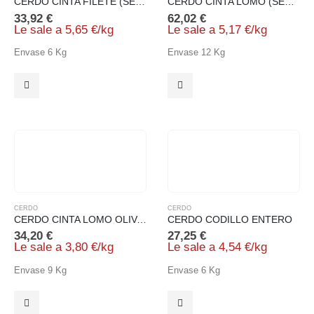
CERDO CINTA FILETE (SECO)
CERDO CINTA LOMO (SECA)
33,92
€
62,02
€
Le sale a
5,65
€
/
kg
Le sale a
5,17
€
/
kg
Envase 6 Kg
Envase 12 Kg
CERDO
CERDO
CERDO CINTA LOMO OLIVA (SAZ)
CERDO CODILLO ENTERO
34,20
€
27,25
€
Le sale a
3,80
€
/
kg
Le sale a
4,54
€
/
kg
Envase 9 Kg
Envase 6 Kg