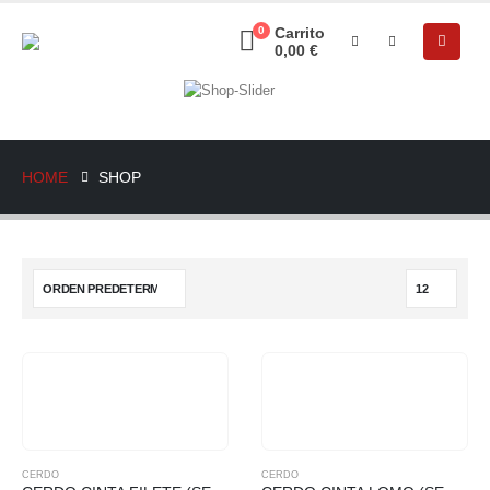
0
Carrito
0,00
€
HOME
SHOP
CERDO
CERDO