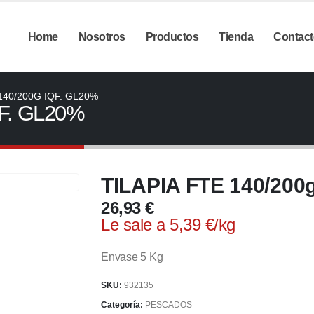
Home
Nosotros
Productos
Tienda
Contact
140/200G IQF. GL20%
QF. GL20%
TILAPIA FTE 140/200
26,93
€
Le sale a
5,39
€
/
kg
Envase 5 Kg
SKU:
932135
Categoría:
PESCADOS