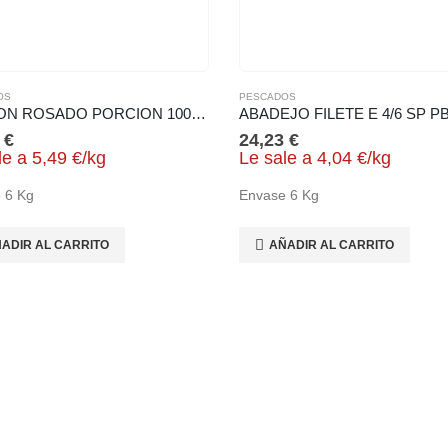
OS
PESCADOS
SALMON ROSADO PORCION 100/140 C/P S/E
ABADEJO FILETE E 4/6 SP P
5
€
24,23
€
le a
5,49
€
/
kg
Le sale a
4,04
€
/
kg
 6 Kg
Envase 6 Kg
ADIR AL CARRITO
AÑADIR AL CARRITO