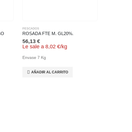
PESCADOS
BO
ROSADA FTE M. GL20%.
56,13
€
Le sale a
8,02
€
/
kg
Envase 7 Kg
AÑADIR AL CARRITO
PESCADOS
BACALAO FT
51,52
€
Le sale a
Envase 11 Kg
AÑADIR 