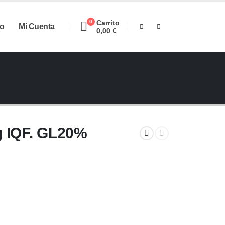
0
Carrito
o
Mi Cuenta
0,00
€
g IQF. GL20%