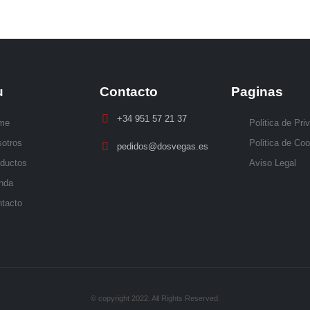
u
Contacto
Paginas
+34 951 57 21 37
me
Politica de Pri
otros
Politica de Co
pedidos@dosvegas.es
ductos
Aviso Legal
nda
tacto
© copyright 2022. All Rights Reserved.