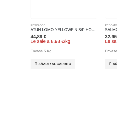
PESCADOS
PESCAD
ATUN LOMO YELLOWFIN S/P HORECA
44,89
€
32,9
Le sale a
8,98
€
/
kg
Le sa
Envase 5 Kg
Envase
AÑADIR AL CARRITO
AÑ