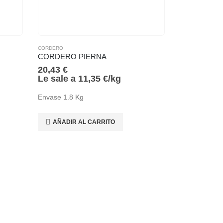
CORDERO
CORDERO PIERNA
20,43
€
Le sale a
11,35
€
/
kg
Envase 1.8 Kg
AÑADIR AL CARRITO
CORDERO
6,57
€
Le sale a
Envase 0.6 K
AÑADIR 