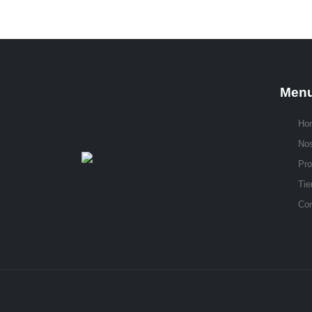
Men
Ho
Nos
Pro
Tie
Con