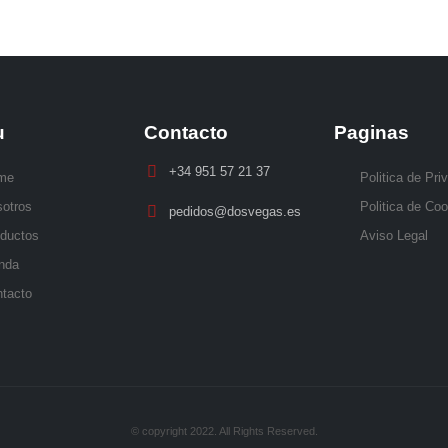
u
Contacto
Paginas
+34 951 57 21 37
me
Politica de Pri
otros
Politica de Co
pedidos@dosvegas.es
ductos
Aviso Legal
nda
tacto
© copyright 2022. All Rights Reserved.