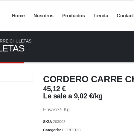
Home
Nosotros
Productos
Tienda
Contact
RRE CHULETAS
LETAS
CORDERO CARRE C
45,12
€
Le sale a
9,02
€
/
kg
Envase 5 Kg
SKU:
203003
Categoría:
CORDERO